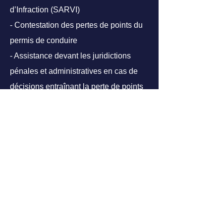
d’Infraction (SARVI)
- Contestation des pertes de points du
permis de conduire
- Assistance devant les juridictions
pénales et administratives en cas de
décisions entraînant la perte de points
du permis de conduire
Droit social - Droit du travail :
- Procédures devant le Conseil des
Prud’hommes pour tous les conflits
individuels (avertissement,
licenciement, rupture conventionnelle,
contrats de travail, heures
supplémentaires, etc...)